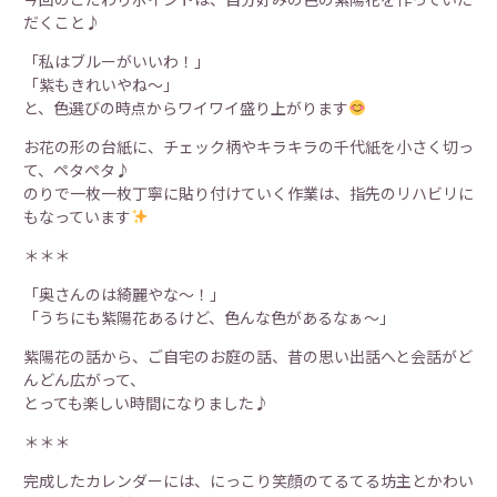
だくこと♪
「私はブルーがいいわ！」
「紫もきれいやね～」
と、色選びの時点からワイワイ盛り上がります
お花の形の台紙に、チェック柄やキラキラの千代紙を小さく切っ
て、ペタペタ♪
のりで一枚一枚丁寧に貼り付けていく作業は、指先のリハビリに
もなっています
＊＊＊
「奥さんのは綺麗やな～！」
「うちにも紫陽花あるけど、色んな色があるなぁ～」
紫陽花の話から、ご自宅のお庭の話、昔の思い出話へと会話がど
んどん広がって、
とっても楽しい時間になりました♪
＊＊＊
完成したカレンダーには、にっこり笑顔のてるてる坊主とかわい