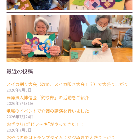
最近の投稿
スイカ割り大会（改め、スイカ叩き大会！？）で大盛り上がり
2026年8月8日
医療法人博信会「釣り部」の活動をご紹介
2026年7月31日
地域のイベントで介護の講演を行いました
2026年7月24日
おざクリに”ビフテキ”がやってきた！！
2026年7月8日
おやつの後はトランプタイム♪ジジぬきで大盛り上がり